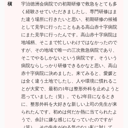
槇
宇治徳洲会病院での初期研修で救急をとても多
く経験させていただきましたし、専門研修はま
た違う場所に行きたいと思い、初期研修の候補
として見学に行ったこともある高山赤十字病院
にまた見学に行ったんです。高山赤十字病院は
地域柄、そこまで忙しいわけではなかったので
すが、その地域で唯一の三次救急病院であり、
そこでやるしかないという病院です。そういう
病院ならしっかり研修できるかなと思い、高山
赤十字病院に決めました。来てみると、愛媛と
は全く違う土地でしたし、人や環境に慣れるこ
とが大変で、最初の1年は整形外科を止めようと
思っていました（笑）。でも2年目になるとき
に、整形外科を大好きな新しい上司の先生が来
られたんです。初めは何だか熱に当てられたよ
うで、余計に嫌な感じになっていたのですが
（笑）、その先生がやる気のない私に対して、