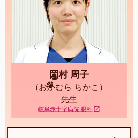
岡村 周子
（おかむら ちかこ）
先生
岐阜赤十字病院 眼科