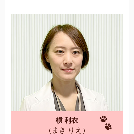
槇 利衣
（まき りえ）