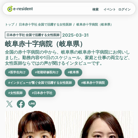
検索
イベント
ログイン
トップ
日本赤十字社 全国で活躍する女性医師
岐阜赤十字病院（岐阜県）
2025-03-31
日本赤十字社 全国で活躍する女性医師
岐阜赤十字病院（岐阜県）
全国の赤十字病院の中から、岐阜県の岐阜赤十字病院にお伺いし
ました。勤務内容や1日のスケジュール、家庭と仕事の両立など、
女性医師ならではの声が聞けるインタビューです。
#医学生向け
#初期研修医向け
#岐阜県
#インタビューが繋ぐ全国で活躍する女性医師
#岐阜赤十字病院
#女性医師
#日本赤十字社