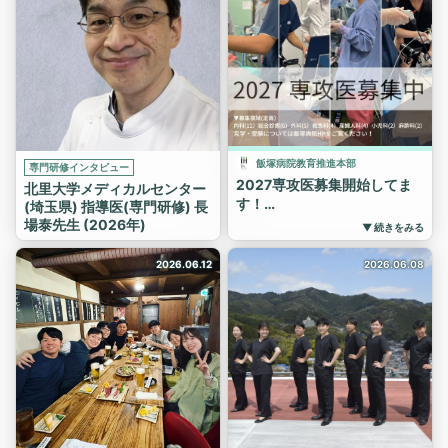
● こんな方におすすめ！
20:00
・忙しくて病院見学に行く時
💻 Zoomにて「飯塚・頴田 総
間がない
合診療専門研修プログラム説
・合同説明会のスケジュール
明会」を開催します！
が合わない
こんな疑問はありませんか？
・見学前に、本音（カリキュ
👀
ラムや福利厚生）を聞きたい
✅ どんな研修ができるの？
・指導医と1対1で、納得いく
✅ 総合診療と家庭医療の違い
まで話したい
飯塚病院教育推進本部
専門研修インタビュー
って？
2027専攻医募集開始してま
・2027年度以降に後期研
北里大学メディカルセンター
✅ 病院の雰囲気は？
す！
修・専門研修を検討中の方
(埼玉県) 指導医(専門研修) 長
✅ 飯塚での生活は？
場泰先生 (2026年)
来年度の進路はもうお決まり
● 実施期間
▼ 続きをみる
✅ 専門研修修了後のキャリア
ですか？
2026年4月～8月
は？
飯塚病院では見学・受験を絶
2026.06.12
2026.06.08
● 日程・時間
ホームページだけでは分から
賛受付中です！
平日30分程度
ないことや、気になることを
どの領域をとっても豊富な経
希望日時を申込フォームから
実際に研修中の専攻医に直接
験と丁寧な指導体制は
入力いただくと、担当が調整
質問できる貴重な機会です✨
整っています！
いたします。
「少し気になる」「話だけで
少しでも気になる方はまずは
● 申込方法
も聞いてみたい」という方も
見学に来てください👨‍⚕️
プロフィールページのリンク
大歓迎！
https://aih-
（linktr.eeまたは初期研修・
ぜひお気軽にご参加ください
net.com/resident/contact/
専門研修HP）よりお申込みい
😊
senior_visit.html
ただけます。