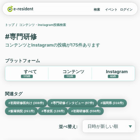
検索
イベント
ログイン
トップ
コンテンツ・Instagram投稿検索
#専門研修
コンテンツとInstagramの投稿が175件あります
プラットフォーム
すべて
コンテンツ
Instagram
175件
112件
63件
関連タグ
#初期研修医向け (308件)
#専門研修インタビュー (97件)
#福岡県 (316件)
#飯塚病院 (261件)
#専攻医 (128件)
#初期研修医 (558件)
並べ替え: