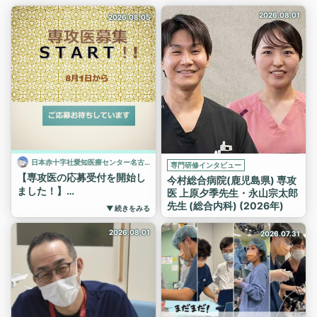
2026.08.01
2026.08.05
日本赤十字社愛知医療センター名古屋第一病院（研修管理委員会）
専門研修インタビュー
【専攻医の応募受付を開始し
今村総合病院(鹿児島県) 専攻
ました！】
医 上原夕季先生・永山宗太郎
8/1より、専攻医の応募を開
先生 (総合内科) (2026年)
▼ 続きをみる
始しています！
2026.08.01
今年度は、下記プログラムの
2026.07.31
専攻医を募集しています。
・内科プログラム
・小児科プログラム
・外科プログラム
・救急プログラム