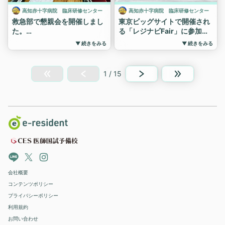
🔗 事前登録はプロフィールの
#飯塚病院
@education_promotion_office
高知赤十字病院 臨床研修センター
高知赤十字病院 臨床研修センター
リンク（linktr.ee）よりお願
＜基幹プログラム＞
#専門研修
救急部で懇親会を開催しまし
東京ビッグサイトで開催され
いします
内科・総合診療(家庭医療）・
#専攻医
た。
る「レジナビFair」に参加し
#飯塚病院 #総合診療 #家庭医
外科・救急科・産婦人科・小
ます！
#採用
実習に来てくれた高知大学６
療 #総合診療専門医 #専門研
▼ 続きをみる
▼ 続きをみる
児科・麻酔科
年生と益田赤十字病院の2年
高知県一丸となって、高知県
#募集
修
※ 内科は各サブスペ領域の
次研修医、そして当院の研修
で行う臨床研修の魅力をたく
診療科の調整も可能です
医が参加し、賑やかな時間を
さん発信します。
1 / 15
過ごしました。
#オンライン
当日は当院の研修医も2名ブ
皆、救急部で楽しく充実した
ースにいますので、ぜひお話
#説明会
実習・研修を行えているよう
を聞きに来てください。
#専攻医
です😊
日時：2026年6月21日（日）
#飯塚病院
指導医の先生との距離が近い
11:00～17:00
#専門研修
のも、当院の魅力の一つ！
場所：東京ビッグサイト
当院には、研修に積極的に関
#高知赤十字病院 #研修医
わってくれるドクターがたく
#初期研修 #専門研修 ＃説
さんいますので、ぜひ見学に
明会 #レジナビ東京 #レジ
来てみてください。
ナビフェア #病院見学受付
会社概要
実習生の皆さんや院外研修医
中
コンテンツポリシー
の皆さんにとっても、当院で
プライバシーポリシー
の日々が素敵な経験になりま
すように😊
利用規約
#高知赤十字病院 #救急部
お問い合わせ