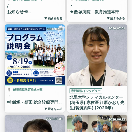
/
・
お知らせ📢
★飯塚病院 教育推進本部か
らのお知らせ★
2026年8月に実施予定のイベ
▼ 続きをみる
▼ 続きをみる
ントです！
2026 いいキャリラウンジ
2026.07.01
8月は救急科主催のセミナ
～飯塚病院専門研修プログラ
2026.07.15
ー、初期研修プログラム説明
ム個別オンライン説明会～
会、総合診療プログラム説明
● いいキャリラウンジと
会を開催します。
は？
各イベント情報、参加申込は
後期研修・専門研修をご検討
プロフィールページのリンク
中の方向けの個別オンライン
よりご覧いただけます。
プログラム説明会です。ご都
@education_promotion_office
合に合わせて、診療科やプロ
奮ってご参加ください😆
グラムの担当医師と話ができ
ます！
＃飯塚病院 #セミナー #初期
研修 #専門研修
見学になかなか行けない方
飯塚病院教育推進本部
専門研修インタビュー
や、見学前に話を聞いておき
・
北里大学メディカルセンター
たい方はぜひご利用くださ
📢 飯塚・頴田 総合診療専門研
(埼玉県) 専攻医 江原かおり先
い！
修プログラム説明会 開催！
生(腎臓内科) (2026年)
▼ 続きをみる
希望の診療科の指導医と直
総合診療や家庭医療に興味の
接つながり、あなたの都合が
2026.07.01
ある方、進路を考えている方
2026.06.12
良い時間にじっくり相談でき
へ🌿
ます。
8月19日（水）19:00〜