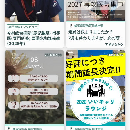
・病理プログラム
応募の詳細について当院ホー
ムページに掲載していますの
で、下記URLよりご確認くだ
さい。
飯塚病院教育推進本部
専門研修インタビュー
なお、病院見学も随時受付を
進路は決まりましたか？
今村総合病院(鹿児島県) 指導
行っています。
7月も終わりますが、次の研
医(専門研修) 西垂水和隆先生
是非当院にお越しください。
(2026年)
修先がまだ決まってない方は
▼ 続きをみる
https://www.nagoya-
ぜひ当院に見学にお越しくだ
1st.jrc.or.jp/recruit/require/requirecat/program_req/
さい！
2026.07.30
2026.07.15
皆さまのご応募をお待ちして
まだまだ専攻医募集していま
います！！
す👍（産婦人科以外）
#日本赤十字社愛知医療医療
#飯塚病院
センター名古屋第一病院 #名
#専攻医
古屋第一病院 #名古屋第一赤
#専門研修
十字病院 #中村日赤 #日本赤
#募集
十字社 #日赤 #臨床研修病院
#進路
#専攻医 #専門研修 #専門研修
プログラム
飯塚病院教育推進本部
飯塚病院教育推進本部