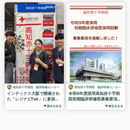
2026.07.10
2026.06.10
高知赤十字病院 臨床研修センター
高知赤十字病院 臨床研修センター
インテックス大阪で開催され
令和9年度採用高知赤十字病
た「レジナビFair」に参加し
院初期臨床研修医募集要項を
ました。
掲載しました！
▼ 続きをみる
▼ 続きをみる
今回も研修医のうち4名が坂
詳細は当院のホームページを
本龍馬に扮して高知県をPR！
ご確認ください。
高知県内の病院一丸となっ
https://www.kochi-
て、高知県での臨床研修の魅
med.jrc.or.jp/careers/list.htm