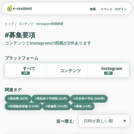
検索
イベント
ログイン
トップ
コンテンツ・Instagram投稿検索
#募集要項
コンテンツとInstagramの投稿が2件あります
プラットフォーム
すべて
Instagram
コンテンツ
2件
2件
関連タグ
#高知県 (36件)
#高知赤十字病院 (26件)
#日本赤十字社 (346件)
#初期臨床研修 (132件)
#研修医 (704件)
#募集 (10件)
並べ替え: