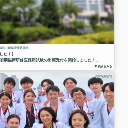
病院（研修管理委員会）
した！】
入職 初期臨床研修医採用試験の出願受付を開始しました！
載していますので、ぜひ一度ご確認ください！
▼ 続きをみる
、1回以上の病院見学を受験条件の１つとしています。
2026.05.28
方は、出願締切日までに一度見学にお越しください！
)※当院必着】です。
お待ちしております！
は、下記URLから↓↓
p/recruit/
ー名古屋第一病院 #名古屋第一病院 #名古屋第一赤十字病院
#臨床研修病院 #研修医 #初期研修医 #初期研修 #歯科研修医 #