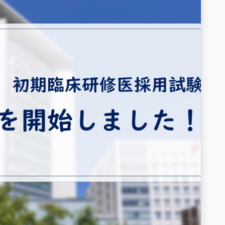
 ※当院必着 です。
おります！
ページをチェック！
jp/recruit/require/requirecat/residents_med_require/
jp/recruit/require/requirecat/residents_dental_require/
古屋第一病院 #名古屋第一病院 #名古屋第一赤十字病院 #中
床研修病院 #研修医 #初期研修医 #初期研修 #歯科研修医 #研修