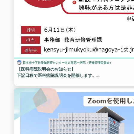
日本赤十字社愛知医療センター名古屋第一病院（研修管理委員会）
【医科病院説明会のお知らせ】
下記日程で医科病院説明会を開催します。
当院での初期臨床研修を志望される方、当院の研修に興味があ
ださい！
〇日程：令和8年6月28日（日） 9：20～12：35 ※予定
〇会場：日本赤十字社愛知医療センター名古屋第一病院
〇形式：集合形式（先着40名）
オンライン形式（遠方でも参加可）
〇締切：６月11日（木）
お申し込みは下記URLからお願いします。
皆さまからのお申し込みをお待ちしております！