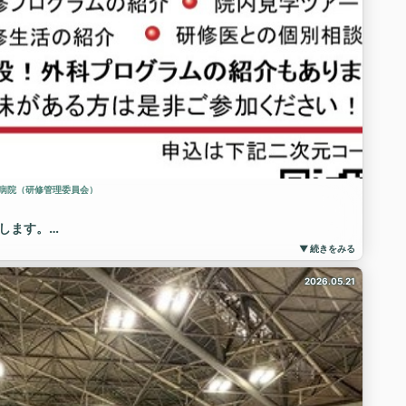
病院（研修管理委員会）
します。
る方、当院の研修に興味がある方は、ぜひこの機会をご活用く
▼ 続きをみる
9：20～12：35 ※予定
2026.05.21
ンター名古屋第一病院
）
します。
しております！