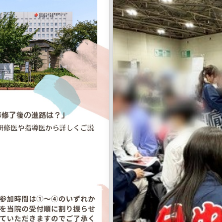
https://forms.gle/mXx7Gv5W
院 #名古屋第一赤十字病院 #中
#日本赤十字社愛知医療センター名
修医 #初期研修 #歯科研修医 #研修
村日赤 #日本赤十字社 #日赤 #臨
医募集