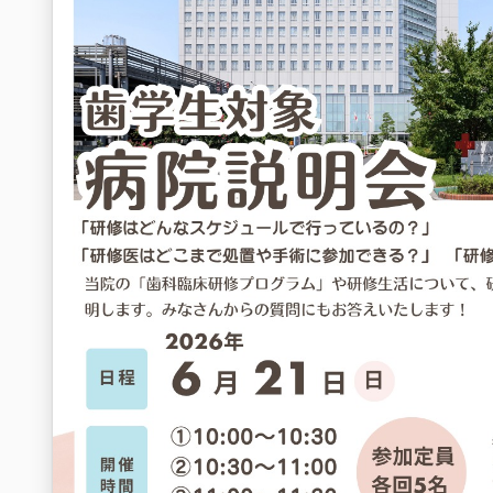
＜https://forms.gle/mXx7Gv5WzuGR2stZ8＞
#日本赤十字社愛知医療センター名古屋第一病院 #名古屋第一病
村日赤 #日本赤十字社 #日赤 #臨床研修病院 #研修医 #初期研
医募集