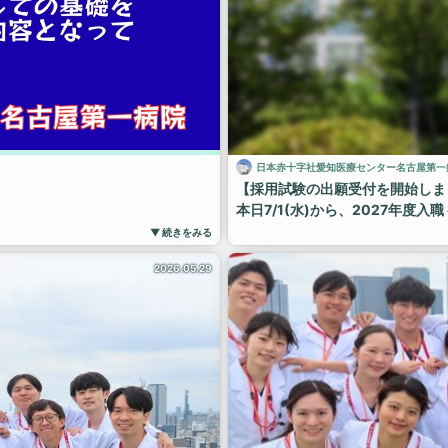
日本赤十字社愛知医療センター名古屋第一
【採用試験の出願受付を開始しま
本日7/1(水)から、2027年度
ます。
募集要項は当院ホームページに掲
▼ 続きをみる
なお、当院の採用試験においては
2026.05.29
まだ当院の見学に来たことがない
出願受付の締め切りは【8/7(金
ecat/residents_med_require/
皆さまからのご応募を、職員一同
第一病院 #名古屋第一赤十字病院
募集要項の確認や病院見学の申込
研修医 #初期研修 #歯科研修医 #
https://www.nagoya-1st.jrc.or.j
#日本赤十字社愛知医療医療センタ
#中村日赤 #日本赤十字社 #日赤 
研修医募集