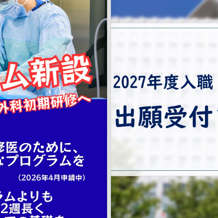
出願締め切りは8月7日（金）17時
皆さまからのご応募をお待ちして
第一病院 #名古屋第一赤十字病院
門研修 #専門研修プログラム
応募様式等の詳細は、当院ホーム
＜医科＞
https://www.nagoya-1st.jrc.or.
＜歯科＞
https://www.nagoya-1st.jrc.or.
#日本赤十字社愛知医療センター名
村日赤 #日本赤十字社 #日赤 #臨
医募集