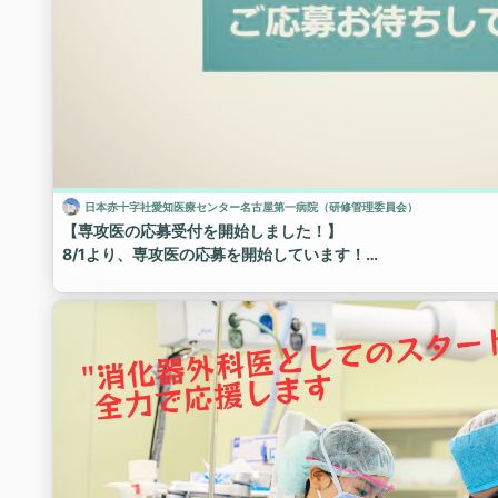
日本赤十字社愛知医療センター名古屋第一病院（研修管理委員会）
【専攻医の応募受付を開始しました！】
8/1より、専攻医の応募を開始しています！
今年度は、下記プログラムの専攻医を募集しています。
・内科プログラム
・小児科プログラム
・外科プログラム
・救急プログラム
・病理プログラム
応募の詳細について当院ホームページに掲載していますので、
なお、病院見学も随時受付を行っています。
是非当院にお越しください。
https://www.nagoya-1st.jrc.or.jp/recruit/require/requir