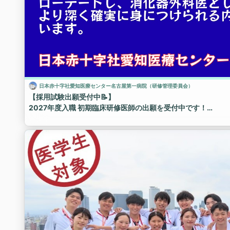
日本赤十字社愛知医療センター名古屋第一病院（研修管理委員会）
【採用試験出願受付中📝】
2027年度入職 初期臨床研修医師の出願を受付中です！
2027年度新設の『外科プログラム』も出願を受け付けており
出願締め切りは8月7日（金）17時 ※当院必着 です。
皆さまからのご応募をお待ちしております！
応募様式等の詳細は、当院ホームページをチェック！
https://www.nagoya-1st.jrc.or.jp/recruit/require/requir
#日本赤十字社愛知医療医療センター名古屋第一病院 #名古屋
#中村日赤 #日本赤十字社 #日赤 #臨床研修病院 #研修医 #初期
研修医募集