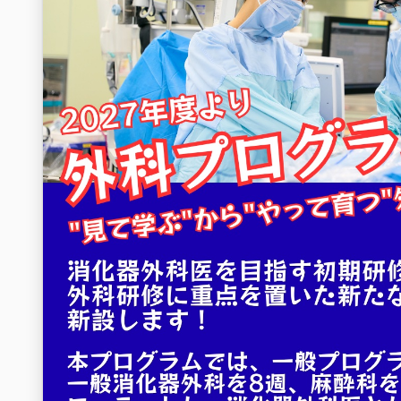
皆さまのご応募をお待ちしています！！
#日本赤十字社愛知医療医療センター名古屋第一病院 #名古屋
#中村日赤 #日本赤十字社 #日赤 #臨床研修病院 #専攻医 #専