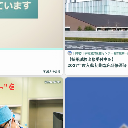
日本赤十字社愛知医療センター名古屋第一
【採用試験出願受付中📝】
2027年度入職 初期臨床研修医
当院は全６プログラム（医科５歯
▼ 続きをみる
・一般プログラム
2026.07.31
・小児科プログラム
・産婦人科プログラム
・外科プログラム（2027年度新
・地域医療プログラム
下記URLよりご確認ください。
・歯科プログラム
映像の中では、研修医の言葉で当
当院での研修生活をより具体的に
い！
ecat/program_req/