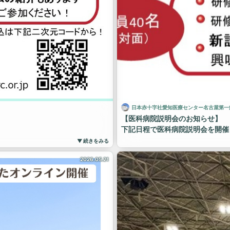
日本赤十字社愛知医療センター名古屋第一
【医科病院説明会のお知らせ】
下記日程で医科病院説明会を開催
る方は、ぜひこの機会をご活用く
当院での初期臨床研修を志望され
▼ 続きをみる
ださい！
〇日程：令和8年6月28日（日） 
2026.05.21
〇会場：日本赤十字社愛知医療セ
〇形式：集合形式（先着40名）
オンライン形式（遠方でも参加可
〇締切：６月11日（木）
お申し込みは下記URLからお願い
皆さまからのお申し込みをお待ち