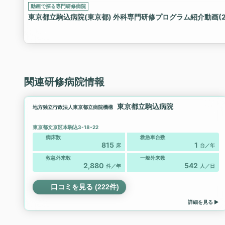
動画で探る専門研修病院
東京都立駒込病院(東京都) 外科専門研修プログラム紹介動画(2
関連研修病院情報
東京都立駒込病院
地方独立行政法人東京都立病院機構
東京都文京区本駒込3-18-22
病床数
救急車台数
815
1
床
台／年
救急外来数
一般外来数
2,880
542
件／年
人／日
口コミを見る (222件)
詳細を見る ▶︎