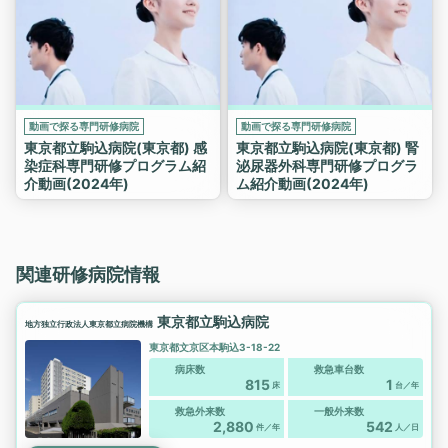
動画で探る専門研修病院
動画で探る専門研修病院
東京都立駒込病院(東京都) 感
東京都立駒込病院(東京都) 腎
染症科専門研修プログラム紹
泌尿器外科専門研修プログラ
介動画(2024年)
ム紹介動画(2024年)
関連研修病院情報
東京都立駒込病院
地方独立行政法人東京都立病院機構
東京都文京区本駒込3-18-22
病床数
救急車台数
815
1
床
台／年
救急外来数
一般外来数
2,880
542
件／年
人／日