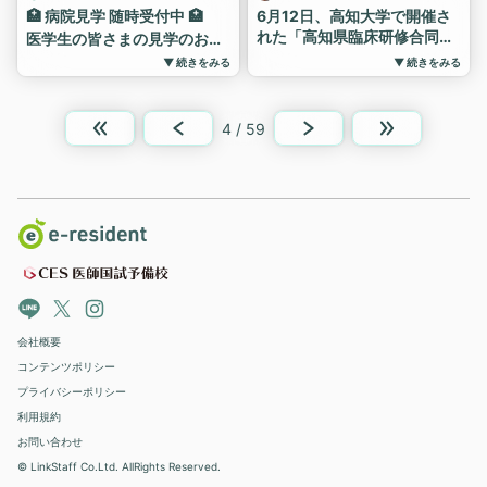
#初期臨床研修 #研修医 #霧
🏥 病院見学 随時受付中 🏥
6月12日、高知大学で開催さ
島 #臨床研修 #鹿児島
れた「高知県臨床研修合同説
医学生の皆さまの見学のお申
明会」に参加しました。
し込みをお待ちしておりま
▼ 続きをみる
▼ 続きをみる
す。
説明会開始直後から、当院の
ブースにはたくさんの学生が
先日、レジナビ福岡や県合同
来てくれました。
説明会に参加してきました。
4 / 59
研修医の実体験に基づく活気
当院ブースにもたくさんの学
溢れる説明が、医学部生の心
生の方が来てくださり、あり
に響いたようです。
がとうございました。
病院見学と採用試験でまた会
次はぜひ、病院見学へお越し
えるのを楽しみにしています
ください。
😊
病院見学では、研修の様子や
#高知赤十字病院 #研修医
病院の雰囲気、指導医や他職
#初期研修 #説明会 #高知
種スタッフとの距離感・関係
大学医学部 #病院見学受付
性などを、実際に見て感じて
中
いただくことができます。
会社概要
また、先輩研修医たちの生の
コンテンツポリシー
声を聞く絶好の機会です。
プライバシーポリシー
病院選びのアドバイスや採用
利用規約
試験を突破したコツ、研修医
になってからの生活など、気
お問い合わせ
になることは何でも聞いてく
© LinkStaff Co.Ltd. AllRights Reserved.
ださい。