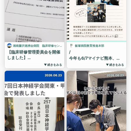
また、実習中の医学生さん
での発表を行います。
#高知赤十字病院 #研修医
にも参加していただき、当院
２組とも、始まる前は緊張の
#初期研修 ＃臨床研修 ＃
での日常的な学びの雰囲気や
面持ちでしたが、しっかり発
説明会 #病院見学受付中
医局の空気感を感じていただ
表を行いました。
＃募集
く機会となりました。
学んだことを今後の糧にして
当院では、研修医一人ひと
頑張っていきます！
りの経験を大切にしながら、
#高知赤十字病院 #研修医
互いに学び合い、成長できる
#初期研修 #臨床研修 #剖
環境づくりに取り組んでいま
湘南藤沢徳洲会病院 臨床研修センター
飯塚病院教育推進本部
検 #病理解剖 #CPC #病
す✨️
【臨床研修管理委員会を開催
/
院見学受付中
#天草地域医療センター
しました】
今年も6/7マイナビ熊本、
#臨床研修
今年度第1回目の臨床研修管
6/21レジナビ東京に出展いた
▼ 続きをみる
▼ 続きをみる
理委員会を開催しました。
しました。
#研修医
毎月のセンター会議とは別に
初期研修医も参加し、飯塚病
#症例発表
2026.06.23
2026.06.23
年3回開催するもので、研修
院の研修内容や雰囲気につい
#発表練習
医の研修状況や評価の確認、
て話してもらいました。
研修環境の整備、今後の研修
医学生の皆さんに少しでも飯
プログラム運営について報告
塚病院のことを知っていただ
と意見交換を行いました。
けていたら幸いです👍
今回の委員会も、院内外の皆
興味を持っていただけたらぜ
様に多数ご参加いただき、よ
ひ見学にお越しいただきたい
り良いカリキュラム実現に向
ですし、まだ見学はハードル
けて話し合いを行いました。
が高いということであればま