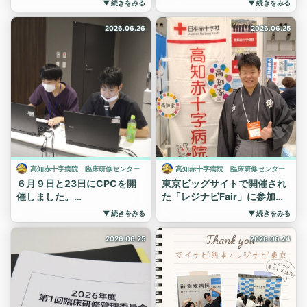
毎月開催している研修医によ
▼ 続きをみる
▼ 続きをみる
座学で解剖や適応・合併症に
る「心に残った症例」発表
ついて学び、シミュレーター
会。
2026.06.26
2026.06.25
を用いた実技訓練を実施。
今回は2症例の発表が行われ
物品準備から穿刺・固定ま
ました。
で、一連の手技を繰り返し練
１例目は、臨床推論を重ねな
習しました。
がら患者さんに向き合った症
指導医の先生方ありがとうご
例。
ざいました！
２例目は、特殊な背景を持つ
#長岡赤十字病院#長岡日赤#
患者さんに対し、その方に合
研修医#医学生#赤十字#長岡
わせたアセスメントを行うこ
#新潟#臨床研修#講習会#cv
とで良好な関係構築につなが
カテーテル
った症例でした。
高知赤十字病院 臨床研修センター
高知赤十字病院 臨床研修センター
発表後のディスカッション
６月９日と23日にCPCを開
東京ビッグサイトで開催され
では、各診療科の医師から多
催しました。
た「レジナビFair」に参加し
くの意見や質問が寄せられ、
ました。
国が定める基準として、初期
診療科の垣根を越えて学びを
▼ 続きをみる
▼ 続きをみる
臨床研修の2年間に最低1例の
高知県一丸となって、高知県
共有する時間となりました。
病理解剖についてCPCでの症
での臨床研修の魅力をPRしま
2026.06.25
2026.06.24
ある医師からは「もっとたく
例提示とレポート作成・提出
した。
さんコンサルトしたくなりま
を行うことが必須とされてい
坂本龍馬に扮した研修医たち
すね」との声もあり、研修医
ます。
も大活躍！
の成長を感じる発表会となり
当院では、１年次のうちに、
163名の方が高知県ブースに
ました👏
２人１組で剖検に入り、CPC
来てくださいました😊