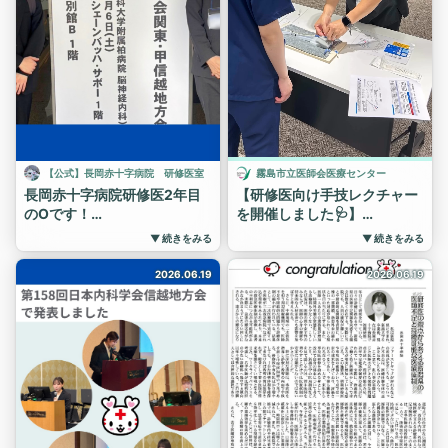
研修医一人ひとりが安心して
ずはオンラインイベントにご
学び、主体的に成長できる環
参加ください😊
境を整えるためには、定期的
以下日程で開催を予定してお
な振り返りと継続的な改善が
ります。
欠かせません。
6/26（金）18時〜19時
当院では、指導医、各診療
テーマ「研修医のサポート体
科、看護部、コメディカル、
制、生活環境、福利厚生」
事務部門が連携しながら、よ
7/23（木）18時〜19時
り良いしくみ作りを目指して
テーマ「飯塚病院で経験でき
【公式】長岡赤十字病院 研修医室
霧島市立医師会医療センター
活動しています。
る症例や手技、当直」
長岡赤十字病院研修医2年目
【研修医向け手技レクチャー
これからも研修医の皆さんが
途中参加、途中退室、カメラ
のOです！
を開催しました🩺】
多くの経験を積み、「ここで
オフでの参加もOKです。
2026/06/06 東京都砂防会館
循環器内科と救急科による合
研修して良かった」と感じら
▼ 続きをみる
▼ 続きをみる
飯塚病院ホームページ、また
で行われた第257回日本神経
同手技レクチャーを開催しま
れるようなプログラムづくり
はプロフィールのリンクツリ
学会関東・甲信越地方会に参
した。
に取り組んでまいります。
2026.06.19
2026.06.19
ーからお申し込みください😁
加、「抗NMDA受容体脳炎を
今回のレクチャーでは、
当院では、現在初期研修プロ
@education_promotion_office
当初疑ったが，悪性カタトニ
CV（中心静脈カテーテル）
グラムの一次募集を受付中で
次回は7/5レジナビ大阪に出
アと診断した症例」について
挿入、PICC挿入、エコーガ
す。
展予定です。
発表させていただきました。
イド下穿刺、シリンジポンプ
✨学生さんの見学も随時受け
大阪でお会いしましょう
指導医の原先生と入念に準備
の取り扱いなど、日常診療に
付けています！
#初期研修 #飯塚病院 #研修医
し、当院神経内科検討会前に
欠かせない手技について実践
ぜひ一度当院の雰囲気を見に
何度も発表の予行練習をして
的に学びました。
来てください。
本番に備えました。予行練習
少人数・マンツーマン形式で
#湘南藤沢徳洲会病院 #臨床
では言葉に詰まってしまうこ
行われたことで、一人ひとり