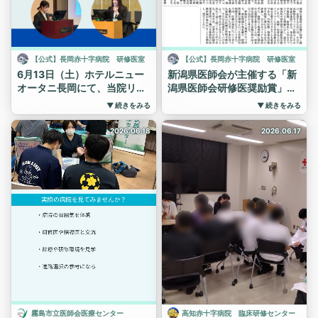
研修 #研修医 #研修医募集
とが多かったので発表当日は
の習熟度に合わせた指導が可
#一次募集受付中
東京駅で濃厚煮干しラーメン
能となり、研修医からは
を摂取し、喉を潤滑にしてか
「実際に手を動かしながら学
ら本番に臨みました。そのお
べた」
【公式】長岡赤十字病院 研修医室
【公式】長岡赤十字病院 研修医室
かげで本番ではどんな質問に
「疑問をその場で解決でき
6月13日（土）ホテルニュー
新潟県医師会が主催する「新
対しても滑らかに答えること
た」
オータニ長岡にて、当院リウ
潟県医師会研修医奨励賞」に
ができました！
「安心して手技に取り組むこ
マチセンター長の佐伯敬子先
おいて昨年度当院での研修を
▼ 続きをみる
▼ 続きをみる
発表後には指導医小宅先生行
とができた」
生が会長を務められ、第158
修了したN先生が、令和7年度
きつけのドイツ料理店にてド
といった嬉しい声も聞かれま
回日本内科学会信越地方会が
優秀賞を受賞しました✨
2026.06.18
2026.06.17
イツビールで乾杯🍻ムール貝
した。
開催されました。
受賞論文「研修医の視点から
を注文したのですが間違えて
また今回は、特定行為研修を
当院からは、現研修医5名、
考える新潟県の医師不足と持
バケツ2つ分頼んでしまい貝
修了した看護師にもご協力い
修了者3名に加え、長岡中央
続可能な医療体制」
とビールでお腹をパンパンに
ただき、医師だけでなく多職
綜合病院から研修に来られて
おめでとうございます！
して帰路につきました。先生
種が連携しながら研修医の成
いた先生を含めた9名が発表
#長岡赤十字病院#長岡日赤#
方ご馳走様でした！
長をサポートしました。
を行いました。
研修医#医学生#赤十字#長岡
ご指導にあたっていただいた
当院では、診療科の垣根を越
#長岡赤十字病院#長岡日赤#
#新潟#臨床研修#研修医奨励
先生方改めてありがとうござ
えた教育体制と病院全体で支
研修医#医学生#赤十字#長岡
賞
いました！
える研修環境を大切にしてい
#新潟#臨床研修#日本内科学
#長岡赤十字病院#長岡日赤#
ます。
会信越地方会
研修医#医学生#赤十字#長岡
これからも、安心して学び、
#新潟#学会
着実に成長できる環境づくり
を続けてまいります。
霧島市立医師会医療センター
高知赤十字病院 臨床研修センター