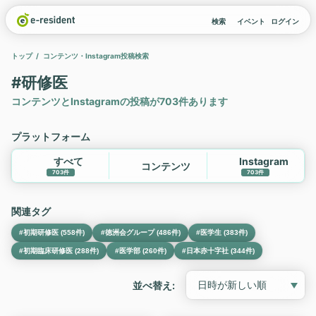
検索
イベント
ログイン
トップ
コンテンツ・Instagram投稿検索
#研修医
コンテンツとInstagramの投稿が703件あります
プラットフォーム
すべて
Instagram
コンテンツ
703件
703件
関連タグ
#初期研修医 (558件)
#徳洲会グループ (486件)
#医学生 (383件)
#初期臨床研修医 (288件)
#医学部 (260件)
#日本赤十字社 (344件)
並べ替え: