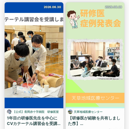
2026.06.30
2026.06.28
【公式】長岡赤十字病院 研修医室
天草地域医療センター
1年目の研修医先生を中心に
【研修医が経験を共有しまし
CVカテーテル講習会を受講
た📕】
しました🩺