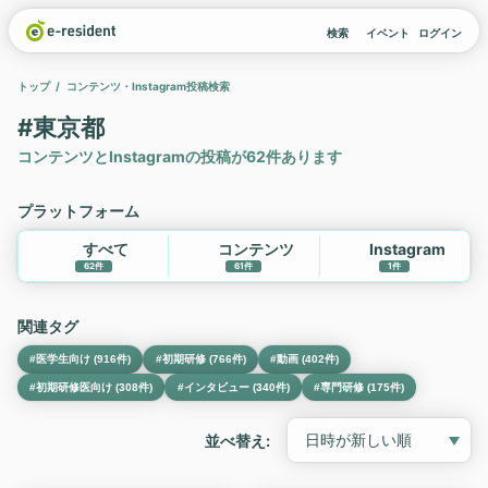
検索
イベント
ログイン
トップ
コンテンツ・Instagram投稿検索
#東京都
コンテンツとInstagramの投稿が62件あります
プラットフォーム
すべて
コンテンツ
Instagram
62件
61件
1件
関連タグ
#医学生向け (916件)
#初期研修 (766件)
#動画 (402件)
#初期研修医向け (308件)
#インタビュー (340件)
#専門研修 (175件)
並べ替え: