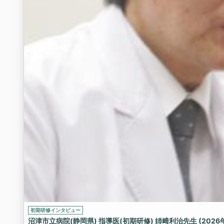
初期研修インタビュー
沼津市立病院(静岡県) 指導医(初期研修) 姉﨑利治先生 (2026