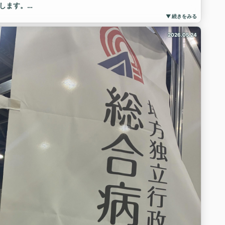
します。
る方、当院の研修に興味がある方は、ぜひこの機会をご活用く
▼ 続きをみる
9：20～12：35 ※予定
2026.05.24
ンター名古屋第一病院
）
します。
しております！
5WzuGR2stZ8＞
古屋第一病院 #名古屋第一病院 #名古屋第一赤十字病院 #中
床研修病院 #研修医 #初期研修医 #初期研修 #歯科研修医 #研修