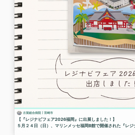
そんな当院で一緒に働いてみませんか？🌱✨
入職面接申込み受付中です。
概要欄のホームページリンクからどうぞ😊☝️
#湘南藤沢徳洲会病院
#初期研修
#研修医
#医学生
#マッチング
古賀総合病院┃宮崎市
【『レジナビフェア2026福岡』に出展しました！】
５月２４日（日）、マリンメッセ福岡B館で開催された『レジナ
県として出展し、古賀総合病院も参加しました！