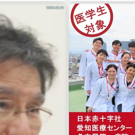
研修の特徴や、基幹型臨床研修病
2026.06.01
することができました。
な臨床力を身につけられる研修体
いますので、ぜひご覧ください。
お会いできる日を楽しみにしてい
 #基幹型臨床研修病院 #基幹型研修
応援 #研修病院情報 #医師のキャリ
宮崎市 #宮崎の医療 #地域医療
m #ClinicalTraining
re