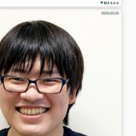
践的なトレーニングを行いました💉
▼ 続きをみる
るよう、日々研鑽を積んでいます！💪✨
2026.06.01
#医学生
修
プ