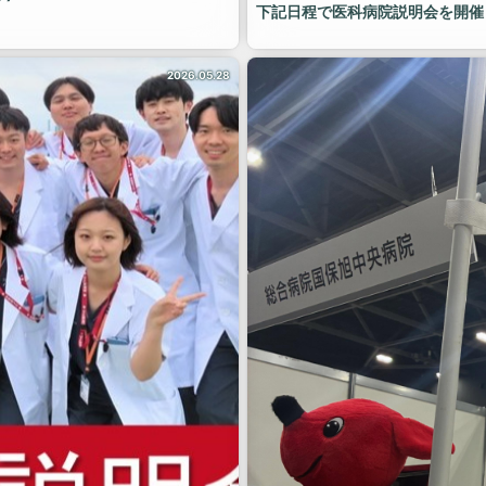
下記日程で医科病院説明会を開催
当院での初期臨床研修を志望され
ださい！
〇日程：令和8年6月28日（日） 
2026.05.28
〇会場：日本赤十字社愛知医療セ
〇形式：集合形式（先着40名）
オンライン形式（遠方でも参加可
〇締切：６月11日（木）
お申し込みは下記URLからお願い
皆さまからのお申し込みをお待ち
＜https://forms.gle/mXx7Gv
#日本赤十字社愛知医療センター名
村日赤 #日本赤十字社 #日赤 #臨
医募集