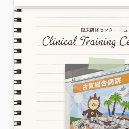
寄せられた回答を見ていると、共通していたキーワードは…
🚑 救急の充実
🚑 主体的に診療できる環境
🚑 豊富な症例経験
「症例のシャワーを浴びるような環境で、どの診療科に進むに
身につけられると思った」
「救急・総合診療部門の研修が充実していて、どんな状況でも
ると考えた」
「10か所見学した中で、研修医が一番主体的に診療に関わっ
「裁量権が大きく、救急をたくさん経験できる」
そんな声が多く聞かれました😊
また、
✨給料が良い
✨当直明けに帰れる
✨月4〜5回はしっかり休める
といった、働きやすさを評価してくれた先生も。
そして印象的だったのが、
「最後は直感」
という一言。
病院選びは、数字や条件だけでは決められないものかもしれま
見学で感じた雰囲気や、そこで働く人たちとの出会いも大切な
「ハイパーだけど雰囲気が良い！」