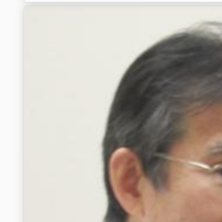
当日は多くの医学生の皆さんがブースに立ち寄ってくださり、
院としての取り組みについて、研修医や指導医から直接お伝え
古賀総合病院では、宮崎市の地域医療に根ざし、研修医が確か
制を整えています。
病院見学や採用に関する情報は、当院ホームページに掲載して
今回のフェアでお会いした皆さんと、また病院見学や説明会で
ます😊
#レジナビフェア2026 #レジナビ #古賀総合病院 #臨床研修
#初期研修 #研修医募集 #研修医 #病院見学 #医学生 #医学生
ア形成 #医療系イベント #医学生交流 #医学生歓迎 #宮崎県 #
#ResidentNavi2026 #MedicalStudents #ResidencyProgra
#TeachingHospital #Miyazaki #MiyazakiJapan #Healthca