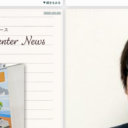
さらに職員の協力を得ながら、実
▼ 続きをみる
救急の現場でもいち早く対応でき
2026.06.02
#研修医 #研修医生活 #初期研修 
#医療現場 #看護師指導 #手技研
も必要なプライマリケアを身体で
#採血 #ルート確保 #スキルアッ
#病院見学歓迎 #研修医募集
冷静に判断し行動できる力を養え
ていた」
せん。
要素です。