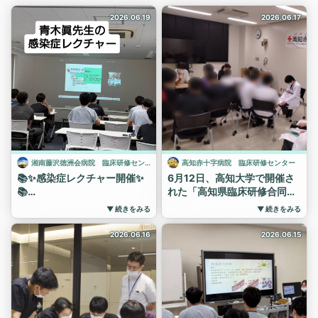
2026.06.19
2026.06.17
湘南藤沢徳洲会病院 臨床研修センター
高知赤十字病院 臨床研修センター
📚✨感染症レクチャー開催✨
6月12日、高知大学で開催さ
📚
れた「高知県臨床研修合同説
明会」に参加しました。
青木先生による感染症レクチ
▼ 続きをみる
▼ 続きをみる
ャーを開催しました！
説明会開始直後から、当院の
ブースにはたくさんの学生が
当院では、年間を通じた全6
2026.06.16
2026.06.15
来てくれました。
回シリーズとして、感染症診
療の基礎から実践まで体系的
研修医の実体験に基づく活気
に学ぶ機会を設けています。
溢れる説明が、医学部生の心
に響いたようです。
日常診療で遭遇する感染症へ
のアプローチや抗菌薬の適正
病院見学と採用試験でまた会
使用など、明日からの診療に
えるのを楽しみにしています