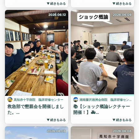
な病態です。
検査技師さんから丁寧に指導
J1を対象にCVC（中心静脈カ
▼ 続きをみる
▼ 続きをみる
指導医の先生から「いい
早期発見と迅速な初期対応が
いただき、上手に見るための
テーテル）ハンズオンセミナ
ね！」「鋭い意見！」「良い
患者さんの予後を大きく左右
アドバイスをもらいました。
ーを開催しました✨
2026.06.12
2026.06.09
質問だね！」と声をかけても
するため、研修医にとって必
実習を通して、以前よりもコ
まずは講義で、CVC挿入の適
らい、終始楽しい雰囲気で学
須の知識です。
ツを掴めたようです。
応や合併症、感染対策、超音
ぶことができました。
今回のレクチャーも、明日か
波ガイド下穿刺の基本手技に
#高知赤十字病院 #研修医
研修医からは「心電図に自信
らの診療に直結する実践的な
ついて学習📖
#初期研修 #エコー #腹部
がついた！」「この１時間で
内容でした✨
エコー #心エコー #実習
その後は実際にシミュレータ
成長した！」と喜びの声も。
研修医の先生方が自信を持っ
#病院見学受付中
ーとエコー装置を使用し、穿
たくさんの事例に基づいた講
て患者さんと向き合えるよ
刺からガイドワイヤー操作ま
義は、とてもわかりやすく、
う、これからも学びの機会を
でを体験しました。
勉強になったようです。
提供していきます！
内頸アプローチをメインに、
#高知赤十字病院 #研修医
#湘南藤沢徳洲会病院
ECMO等で必要になる
#初期研修 ＃勉強会
#初期研修
femoralアプローチも！
#ACS #心電図 #循環器
#臨床研修
参加した先生方は真剣な表情
#病院見学受付中
#敗血症
でエコー画像を確認しなが
ら、血管の描出や針先のコン
#救急外来
高知赤十字病院 臨床研修センター
湘南藤沢徳洲会病院 臨床研修センター
トロールに挑戦。指導医から
救急部で懇親会を開催しまし
📚【ショック概論レクチャー
のアドバイスを受けながら、
た。
開催！】🚑
一つひとつの手技を丁寧に練
実習に来てくれた高知大学６
研修医向けに「ショック概
▼ 続きをみる
▼ 続きをみる
習していました💪
年生と益田赤十字病院の2年
論」のレクチャーが行われま
その次は、透明なマネキン
次研修医、そして当院の研修
した。
2026.06.08
2026.06.08
で、カテーテル留置の全過程
医が参加し、賑やかな時間を
ショックは救急診療において