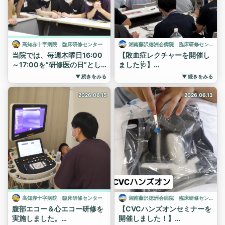
直結する内容を、直接学べる
😊
貴重な時間となりました。
#高知赤十字病院 #研修医
第一線で活躍される専門家か
#初期研修 #説明会 #高知
ら継続的に指導を受けられる
大学医学部 #病院見学受付
高知赤十字病院 臨床研修センター
湘南藤沢徳洲会病院 臨床研修センター
ことは、研修医・専攻医にと
中
当院では、毎週木曜日16:00
【敗血症レクチャーを開催し
って大きな魅力の一つです。
～17:00を”研修医の日”とし
ました🩺】
湘南藤沢徳洲会病院では、診
ています😊
研修医向けレクチャーとして
療科の垣根を越え、各分野の
▼ 続きをみる
▼ 続きをみる
1週目は研修医同士での症例
「敗血症のマネジメント」を
エキスパートから直接学べる
検討、
テーマに勉強会を開催しまし
2026.06.15
2026.06.13
教育環境を整えています。
た。
2週目と3週目は指導医・上級
次回のレクチャーも楽しみで
医の先生たちに講義をしても
今回のレクチャーでは、
す！🦠💊📖
らっています。
✅ 敗血症の定義と病態生理
#湘南藤沢徳洲会病院 #初期
3週目はレポート作成など、
✅ 敗血症を疑うポイント
研修 #専攻医 #感染症 #一次
個々が自由に使える時間で
✅ 初期評価と重症度判断
募集受付中
す。
✅ 輸液療法や循環管理の考え
【講義の様子をご紹介】
方
写真は、循環器内科の指導医
などについて、最新のガイド
より、ACSについて講義をし
ライン改訂をふまえて学びま
てもらった際のものです。
した。
高知赤十字病院 臨床研修センター
湘南藤沢徳洲会病院 臨床研修センター
皆で心電図を見ながら意見を
敗血症は、日常診療や救急外
腹部エコー＆心エコー研修を
【CVCハンズオンセミナーを
言ったり、考察したり…とて
来で遭遇することの多い重篤
実施しました。
開催しました！】
も盛り上がりました。