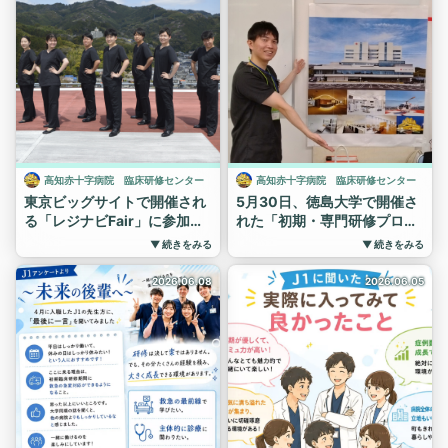
を経験。一通りの手順を通し
過ごしました。
頻繁に遭遇するだけでなく、
てやってみる貴重な学習機会
皆、救急部で楽しく充実した
対応の遅れが患者さんの予後
です。
実習・研修を行えているよう
に大きく影響する重要な病態
病院見学に来られていた学生
です😊
です。
さんも飛び入り参加！
指導医の先生との距離が近い
今回のレクチャーでは、
教わったことを活かして早速
のも、当院の魅力の一つ！
🔹 ショックとは何か
優しい指導をする研修医の姿
当院には、研修に積極的に関
🔹 ショックの大まかな初期対
も見られました😊
わってくれるドクターがたく
応
みんな時間一杯、積極的に、
さんいますので、ぜひ見学に
🔹 ショックを疑う身体所見
高知赤十字病院 臨床研修センター
高知赤十字病院 臨床研修センター
楽しみながら取り組んでいま
来てみてください。
🔹 ショックの鑑別診断の考え
東京ビッグサイトで開催され
5月30日、徳島大学で開催さ
した😆
実習生の皆さんや院外研修医
方
る「レジナビFair」に参加し
れた「初期・専門研修プログ
湘南藤沢徳洲会病院では、実
の皆さんにとっても、当院で
🔹 POCUS（Point-of-Care
ます！
ラム説明会」に参加しまし
際の診療に臨む前にシミュレ
の日々が素敵な経験になりま
▼ 続きをみる
▼ 続きをみる
Ultrasound）を用いたRUSH
た。
高知県一丸となって、高知県
ーション教育を通して安全に
すように😊
examによる評価
で行う臨床研修の魅力をたく
徳島大学の学生さんたちにも
手技を学べる環境を整えてい
2026.06.08
2026.06.05
#高知赤十字病院 #救急部
🔹 ショックの初期治療介入
さん発信します。
当院の研修の魅力が伝われば
ます。
#研修医 #実習生 #初期研
🔹 ショックの4分類と原因疾
嬉しいです。
当日は当院の研修医も2名ブ
「見て覚える」だけではな
修 #専門研修 ＃交流会 #
患
ースにいますので、ぜひお話
#高知赤十字病院 #研修医
く、「実際にやってみる」こ
懇親会 #病院見学受付中
🔹 最新のSurviving Sepsis
を聞きに来てください。
#初期研修 #専門研修 ＃説
とで理解が深まり、自信にも
Campaign 2025も踏まえた
明会 #徳島大学 #病院見学
つながります✨
日時：2026年6月21日（日）
敗血症性ショックへの対応
受付中
11:00～17:00
これからも研修医の成長を支
などなど、基本から実践まで
える実践的な教育を続けてい
場所：東京ビッグサイト
幅広く学びました。
きます！
#高知赤十字病院 #研修医