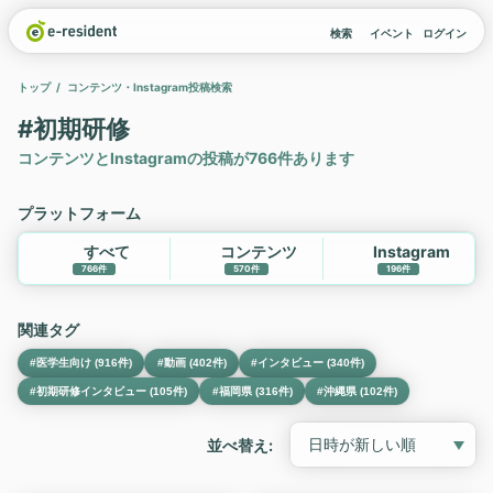
検索
イベント
ログイン
トップ
コンテンツ・Instagram投稿検索
#初期研修
コンテンツとInstagramの投稿が766件あります
プラットフォーム
すべて
コンテンツ
Instagram
766件
570件
196件
関連タグ
#医学生向け (916件)
#動画 (402件)
#インタビュー (340件)
#初期研修インタビュー (105件)
#福岡県 (316件)
#沖縄県 (102件)
並べ替え: