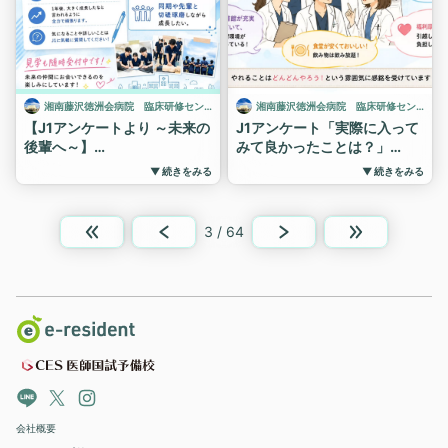
「ショック」と一言で言って
#湘南藤沢徳洲会病院
#初期研修 #専門研修 ＃説
も、その背景にはさまざまな
明会 #レジナビ東京 #レジ
#初期研修
病態が隠れています。適切な
ナビフェア #病院見学受付
#医学生
初期評価を行い、病態を見極
中
#中心静脈カテーテル
めながら迅速に治療へつなげ
#ハンズオンセミナー
る力は、どの診療科に進んで
湘南藤沢徳洲会病院 臨床研修センター
湘南藤沢徳洲会病院 臨床研修センター
も欠かせない重要なスキルで
【J1アンケートより ～未来の
J1アンケート「実際に入って
す。
後輩へ～】
みて良かったことは？」
講義中は研修医たちも真剣な
J1アンケート、「最後に一
「実際に入職してみて良かっ
▼ 続きをみる
▼ 続きをみる
表情で耳を傾け、日々の診療
言」をまとめました✨
たこと」の回答を少しだけご
に直結する学びの多い時間と
紹介します！
📝
なりました✨
🗣️ 研修医の声💬
「平日はしっかり働いて、休
3 / 64
#ショック診療 #初期研修 #研
みの日はしっかり休みたい！
・同期が優しくて、コミュニ
修医 #医学生 #救急
という人におすすめです！」
ケーション力が高い！
📝
・やる気のある仲間と切磋琢
磨できる環境がある
「ここに来る理由は、初期臨
床研修期間に救急の急変対応
・病院全体の雰囲気が良い
ができるようになること。」
・症例数が多く、成長できそ
📝
う
「思った以上にいいところで
・「やれることはどんどんや
す。大学同期の話を聞くと、
ろう！」という前向きな文化
他の病院よりもしっかりして
がある
会社概要
いるなと感じました。」
・図書館が充実していて学習