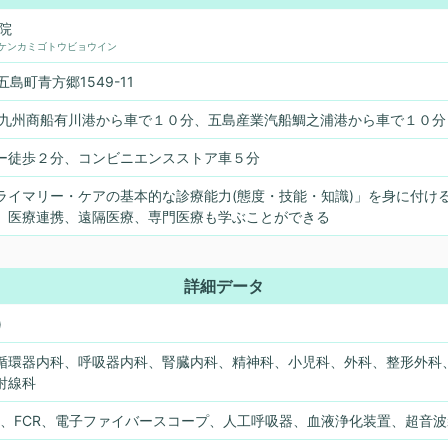
院
ケンカミゴトウビョウイン
五島町青方郷1549-11
、九州商船有川港から車で１０分、五島産業汽船鯛之浦港から車で１０分
ー徒歩２分、コンビニエンスストア車５分
ライマリー・ケアの基本的な診療能力(態度・技能・知識)」を身に付け
、医療連携、遠隔医療、専門医療も学ぶことができる
詳細データ
)
循環器内科、呼吸器内科、腎臓内科、精神科、小児科、外科、整形外科
射線科
DSA装置、FCR、電子ファイバースコープ、人工呼吸器、血液浄化装置、超