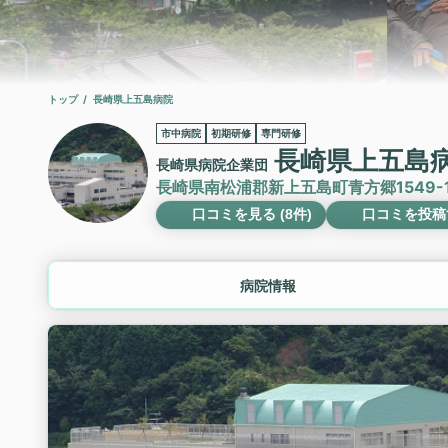
トップ
長崎県上五島病院
市中病院
初期研修
専門研修
長崎県上五島
長崎県病院企業団
長崎県南松浦郡新上五島町青方郷1549-1
口コミを見る (8件)
口コミを投稿
病院情報