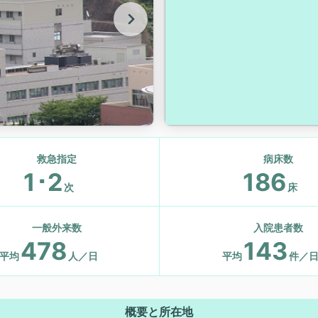
救急指定
病床数
1･2
186
次
床
一般外来数
入院患者数
478
143
平均
人／日
平均
件／
概要と所在地