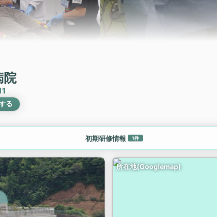
病院
1
する
初期研修情報
1件
所在地(Googlemap)