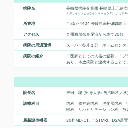
病院名
長崎県病院企業団 長崎県上五島病
ナガサキケンビョウインキギョウダン ナガサキ
所在地
〒857-4404 長崎県南松浦郡新上
アクセス
九州商船奈良尾港から車で30分
病院の周辺環境
スーパー徒歩１分、ホームセンタ
病院の紹介
「医師としての人格の涵養」「プ
あり、本土病院と連携することで
院長名
神田 聡 (出身大学: 自治医科大学
診療科目
内科、脳神経内科、消化器内科、
喉科、リハビリテーション科、放
最新設備機器
80列MD-CT、1.5TMRI、