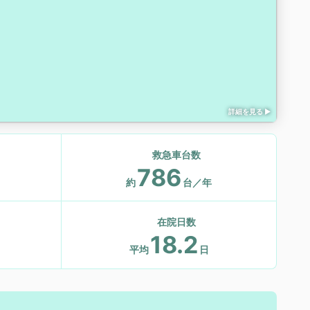
詳細を見る ▶︎
救急車台数
786
約
台／年
在院日数
18.2
日
平均
日