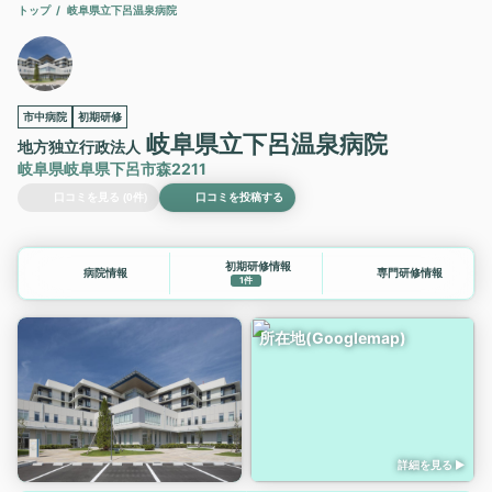
トップ
岐阜県立下呂温泉病院
市中病院
初期研修
岐阜県立下呂温泉病院
地方独立行政法人
岐阜県岐阜県下呂市森2211
口コミを見る (0件)
口コミを投稿する
初期研修情報
病院情報
専門研修情報
1件
所在地(Googlemap)
詳細を見る ▶︎