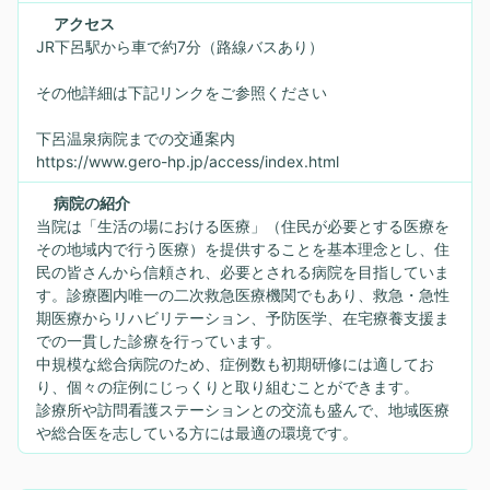
アクセス
JR下呂駅から車で約7分（路線バスあり）
その他詳細は下記リンクをご参照ください
下呂温泉病院までの交通案内
https://www.gero-hp.jp/access/index.html
病院の紹介
当院は「生活の場における医療」（住民が必要とする医療を
その地域内で行う医療）を提供することを基本理念とし、住
民の皆さんから信頼され、必要とされる病院を目指していま
す。診療圏内唯一の二次救急医療機関でもあり、救急・急性
期医療からリハビリテーション、予防医学、在宅療養支援ま
での一貫した診療を行っています。
中規模な総合病院のため、症例数も初期研修には適してお
り、個々の症例にじっくりと取り組むことができます。
診療所や訪問看護ステーションとの交流も盛んで、地域医療
や総合医を志している方には最適の環境です。