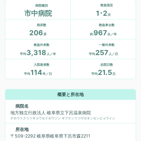
救急指定
病院種別
1･2
市中病院
次
病床数
救急車台数
206
967
床
約
台／年
救急外来数
一般外来数
3,318
257
平均
人／年
平均
人／日
入院患者数
在院日数
114
21.5
平均
件／日
平均
日
概要と所在地
病院名
地方独立行政法人 岐阜県立下呂温泉病院
チホウドクリツギョウセイホウジン ギフケンリツゲロオンセンビョウイン
所在地
〒509-2292 岐阜県岐阜県下呂市森2211