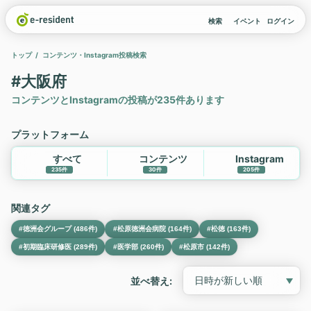
検索
イベント
ログイン
トップ
コンテンツ・Instagram投稿検索
#大阪府
コンテンツとInstagramの投稿が235件あります
プラットフォーム
すべて
コンテンツ
Instagram
235件
30件
205件
関連タグ
#徳洲会グループ (486件)
#松原徳洲会病院 (164件)
#松徳 (163件)
#初期臨床研修医 (289件)
#医学部 (260件)
#松原市 (142件)
並べ替え: