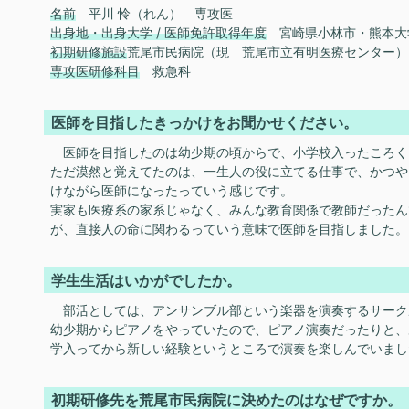
名前
平川 怜（れん） 専攻医
出身地・出身大学 / 医師免許取得年度
宮崎県小林市・熊本大学 /
初期研修施設
荒尾市民病院（現 荒尾市立有明医療センター）
専攻医研修科目
救急科
医師を目指したきっかけをお聞かせください。
医師を目指したのは幼少期の頃からで、小学校入ったころく
ただ漠然と覚えてたのは、一生人の役に立てる仕事で、かつや
けながら医師になったっていう感じです。
実家も医療系の家系じゃなく、みんな教育関係で教師だったん
が、直接人の命に関わるっていう意味で医師を目指しました。
学生生活はいかがでしたか。
部活としては、アンサンブル部という楽器を演奏するサーク
幼少期からピアノをやっていたので、ピアノ演奏だったりと、
学入ってから新しい経験というところで演奏を楽しんでいまし
初期研修先を荒尾市民病院に決めたのはなぜですか。