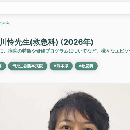
026年)
怜先生(救急科) (2026年)
)に、病院の特徴や研修プログラムについてなど、様々なエピソ
修
#済生会熊本病院
#熊本県
#救急科